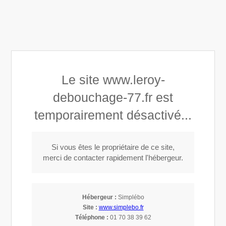
Leroy débouchage
assainissement
Le site www.leroy-
debouchage-77.fr est
Assainissement en Seine et
temporairement désactivé...
Marne 77
Si vous êtes le propriétaire de ce site,
Appeler
merci de contacter rapidement l'hébergeur.
Débouchage bac à graisse en Seine-
Hébergeur :
Simplébo
Site :
www.simplebo.fr
et-Marne 77
Téléphone :
01 70 38 39 62